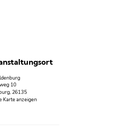
anstaltungsort
ldenburg
sweg 10
burg
,
26135
 Karte anzeigen