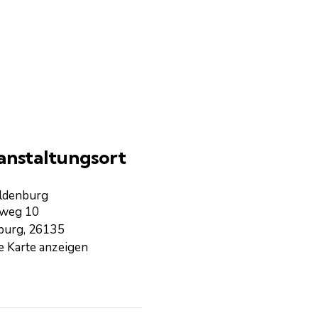
anstaltungsort
ldenburg
sweg 10
burg
,
26135
 Karte anzeigen